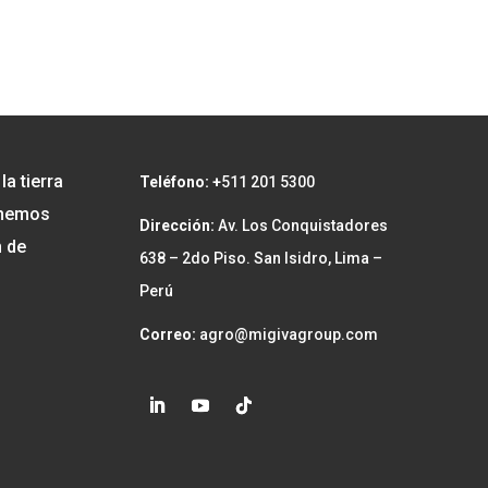
a tierra
Teléfono: +
511 201 5300
y hemos
Dirección:
Av. Los Conquistadores
n de
638 – 2do Piso. San Isidro, Lima –
Perú
Correo:
agro@migivagroup.com