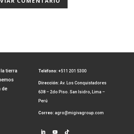
VIAR COMENTARIO
a tierra
Teléfono: +
511 201 5300
y hemos
Dirección:
Av. Los Conquistadores
n de
638 – 2do Piso. San Isidro, Lima –
Perú
Correo:
agro@migivagroup.com