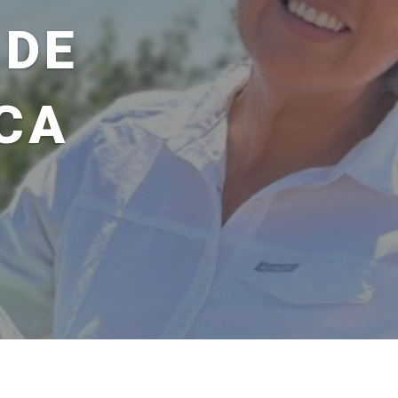
 DE
CA