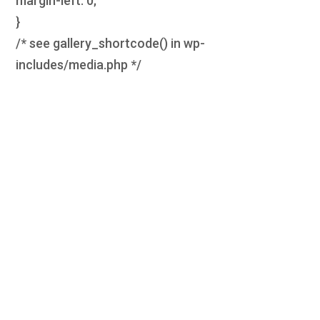
margin-left: 0;
}
/* see gallery_shortcode() in wp-
includes/media.php */