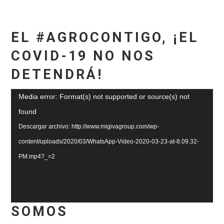
EL #AGROCONTIGO, ¡EL
COVID-19 NO NOS
DETENDRÁ!
Reproductor
Media error: Format(s) not supported or source(s) not
de
found
vídeo
Descargar archivo: http://www.migivagroup.com/wp-
content/uploads/2020/03/WhatsApp-Video-2020-03-23-at-8.09.32-
PM.mp4?_=2
SOMOS