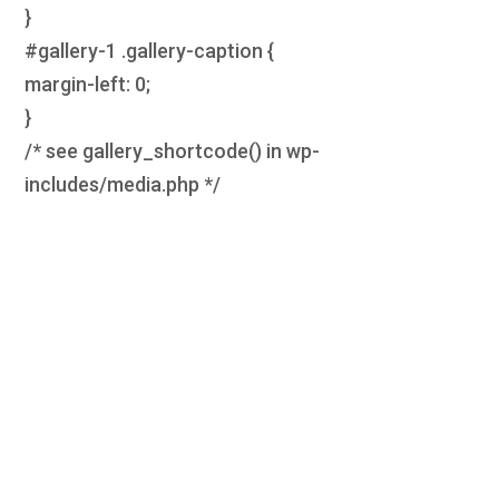
}
#gallery-1 .gallery-caption {
margin-left: 0;
}
/* see gallery_shortcode() in wp-
includes/media.php */