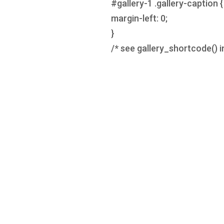
#gallery-1 .gallery-caption {
margin-left: 0;
}
/* see gallery_shortcode() 