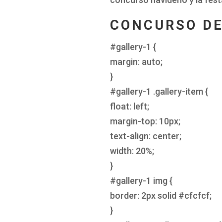
CONCURSO DE
#gallery-1 {
margin: auto;
}
#gallery-1 .gallery-item {
float: left;
margin-top: 10px;
text-align: center;
width: 20%;
}
#gallery-1 img {
border: 2px solid #cfcfcf;
}