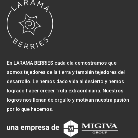
22 – Ene
Cabrera Vilca, William Martin
22 – Ene
Gonzales Parina, Ida Blanca
22 – Ene
Lagos Palomino, Olga Lidia
22 – Ene
Llange Arce, Diana Monica
22 – Ene
Achcaray Palomino, Ermitania Misalina
En LARAMA BERRIES cada día demostramos que
somos tejedores de la tierra y también tejedores del
22 – Ene
Jimenez Espinoza, Dominga Mariela
desarrollo. Le hemos dado vida al desierto y hemos
22 – Ene
Chapiama Montufar, Silda Sitecis
logrado hacer crecer fruta extraordinaria. Nuestros
logros nos llenan de orgullo y motivan nuestra pasión
22 – Ene
Yauricasa Saenz, Mario Antonio
por lo que hacemos.
22 – Ene
Meza Escobar, Reyna Analia
22 – Ene
Curasma Casavilca, Isabel