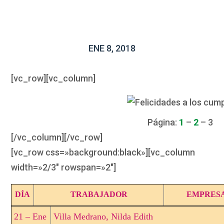
ENE 8, 2018
[vc_row][vc_column]
Página:
1
–
2
– 3
[/vc_column][/vc_row]
[vc_row css=»background:black»][vc_column
width=»2/3″ rowspan=»2″]
DÍA
TRABAJADOR
EMPRES
21 – Ene
Villa Medrano, Nilda Edith